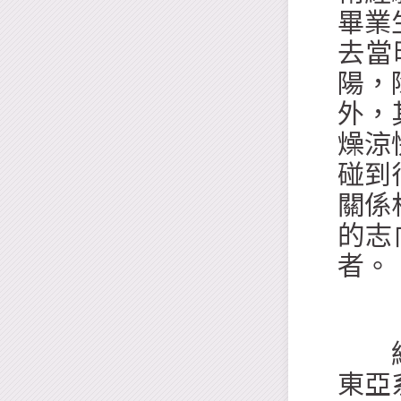
畢業
去當
陽，
外，
燥涼
碰到
關係
的志
者。
經過
東亞