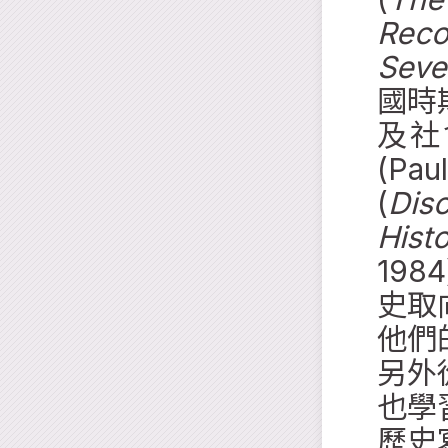
Rec
Seve
國時
及社
(Pa
(
Dis
Hist
19
史取
他們
另外
也學
歷史