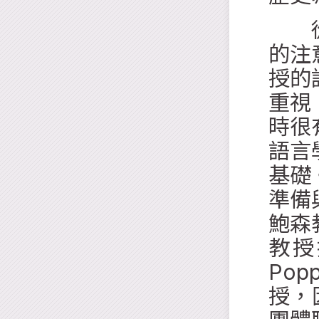
從吉
的注
授的
重視
時很
語言
基礎
準備
鮑森
教授
Pop
授，