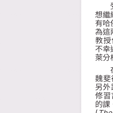
受了
想繼
有哈
為這
教授傅禮
不幸
萊分
在加
魏斐德 
另外跟
修習吉
的課
(
Th