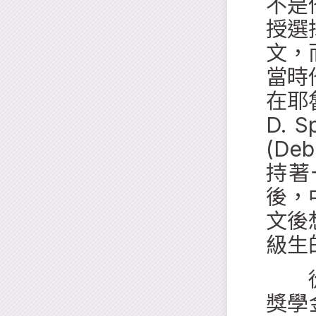
不是
授選
文，
當時
在耶
D.
(De
持著
後，
文後
級生
從耶
獎學