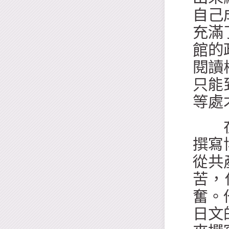
自己
充滿
館的
閱讀
只能
等處
在北
撰寫
從共
苦，
奮。
日文