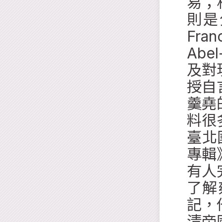
易；
則是
Fra
Abe
及對
授自
羹堯
料很
臺北
專輯
有人
了解
記，
清帝