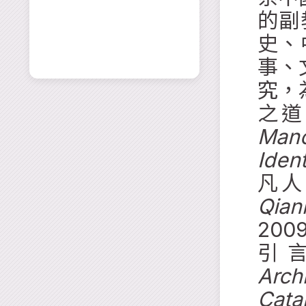
的副
史、
事、
究，
之道
Manc
Ident
凡人
Qian
20
引
Arch
Cata