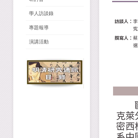
學人訪談錄
訪談人：
李
專題報導
究
撰寫人：
蔡
演講活動
選
歐立德
克萊
密西
系中