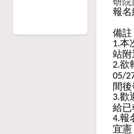
研院
報名
備註
本
1.
站附
欲
2.
05/2
間後
歡
3.
給已
報
4.
宜憲