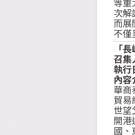
等重
次解
而展
不僅
「長
召集
執行
內容
華商
貿易
世望
開港
國、