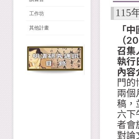
115
工作坊
「中
其他計畫
（20
召集
執行
內容
門的
兩個
稿，
六下午
者會
對論